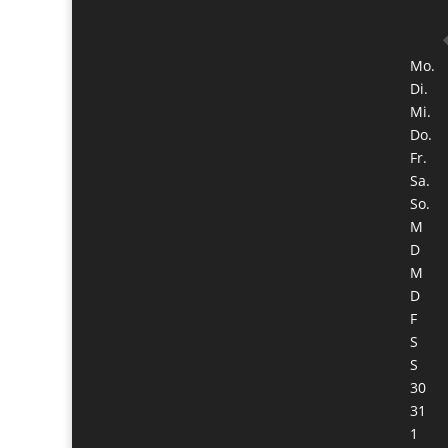
Mo.
Di.
Mi.
Do.
Fr.
Sa.
So.
M
D
M
D
F
S
S
30
31
1