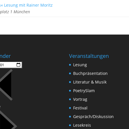
s« Lesung mit Rainer Moritz
rplatz 1 München
nder
Veranstaltungen
Lesung
Buchpräsentation
Literatur & Musik
PoetrySlam
Vortrag
e
Festival
Gespräch/Diskussion
Lesekreis