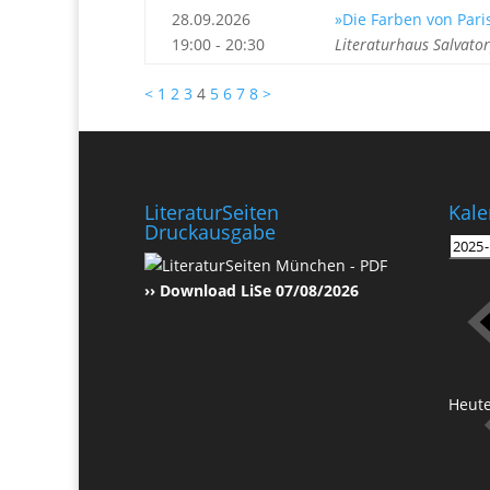
28.09.2026
»Die Farben von Pari
19:00 - 20:30
Literaturhaus Salvato
<
1
2
3
4
5
6
7
8
>
LiteraturSeiten
Kale
Druckausgabe
›› Download LiSe 07/08/2026
Heut