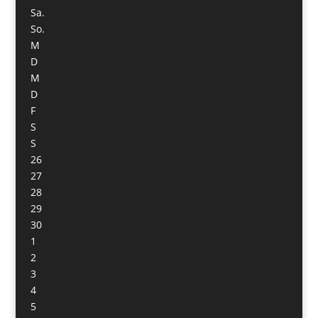
Sa.
So.
M
D
M
D
F
S
S
26
27
28
29
30
1
2
3
4
5