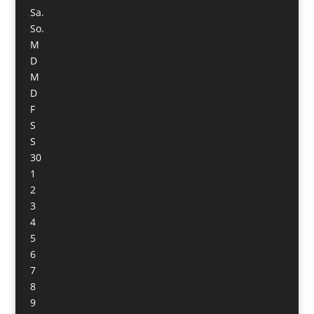
Sa.
So.
M
D
M
D
F
S
S
30
1
2
3
4
5
6
7
8
9