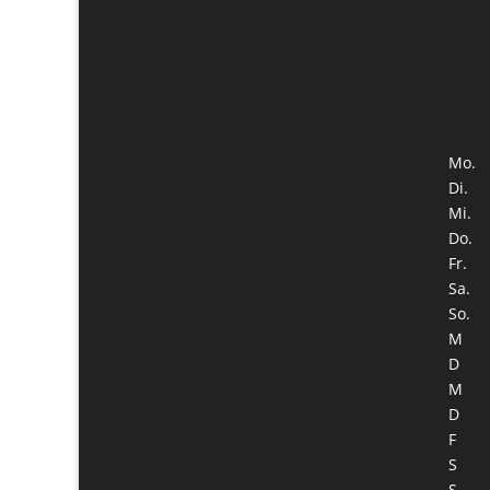
Mo.
Di.
Mi.
Do.
Fr.
Sa.
So.
M
D
M
D
F
S
S