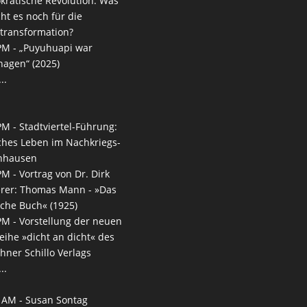
ratische Revolution. Was
ht es noch für die
transformation?
PM -
„Puyuhuapi war
agen“ (2025)
..
PM -
Stadtviertel-Führung:
ches Leben im Nachkriegs-
nhausen
PM -
Vortrag von Dr. Dirk
rer: Thomas Mann - »Das
che Buch« (1925)
PM -
Vorstellung der neuen
reihe »dicht an dicht« des
ner Schillo Verlags
..
 AM -
Susan Sontag