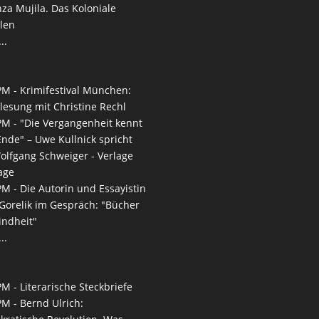
a Mujila. Das Koloniale
len
..
PM -
Krimifestival München:
lesung mit Christine Rechl
PM -
"Die Vergangenheit kennt
Ende" – Uwe Kullnick spricht
olfgang Schweiger - Verlage
age
PM -
Die Autorin und Essayistin
Gorelik im Gespräch: "Bücher
indheit"
..
PM -
Literarische Steckbriefe
PM -
Bernd Ulrich: