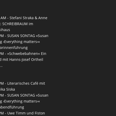
 AM -
Stefani Straka & Anne
k: SCHREIBRAUM im
nihaus
PM -
SUSAN SONTAG »Susan
g ›Everything matters‹«
torinnenführung
PM -
»Schwebebahnen« Ein
 mit Hanns-Josef Ortheil
..
PM -
Literarisches Café mit
ika Siska
PM -
SUSAN SONTAG »Susan
g ›Everything matters‹«
rabendführung
PM -
Uwe Timm und Fiston