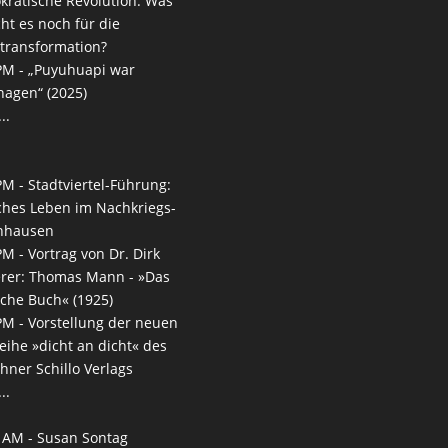
ratische Revolution. Was
ht es noch für die
transformation?
PM -
„Puyuhuapi war
agen“ (2025)
..
PM -
Stadtviertel-Führung:
ches Leben im Nachkriegs-
nhausen
PM -
Vortrag von Dr. Dirk
rer: Thomas Mann - »Das
che Buch« (1925)
PM -
Vorstellung der neuen
reihe »dicht an dicht« des
ner Schillo Verlags
..
 AM -
Susan Sontag