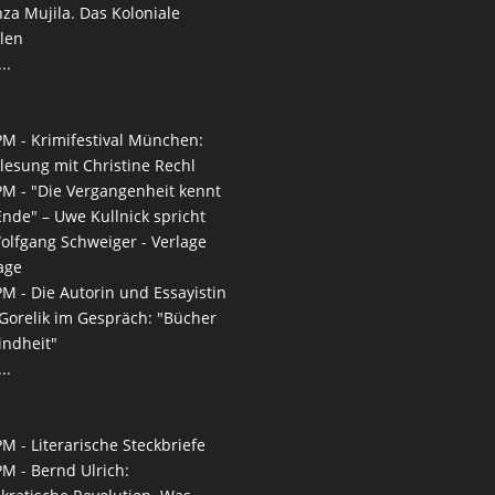
a Mujila. Das Koloniale
len
..
PM -
Krimifestival München:
lesung mit Christine Rechl
PM -
"Die Vergangenheit kennt
Ende" – Uwe Kullnick spricht
olfgang Schweiger - Verlage
age
PM -
Die Autorin und Essayistin
Gorelik im Gespräch: "Bücher
indheit"
..
PM -
Literarische Steckbriefe
PM -
Bernd Ulrich: