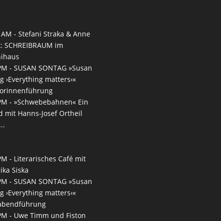
 AM -
Stefani Straka & Anne
k: SCHREIBRAUM im
nihaus
PM -
SUSAN SONTAG »Susan
g ›Everything matters‹«
torinnenführung
PM -
»Schwebebahnen« Ein
 mit Hanns-Josef Ortheil
..
PM -
Literarisches Café mit
ika Siska
PM -
SUSAN SONTAG »Susan
g ›Everything matters‹«
rabendführung
PM -
Uwe Timm und Fiston