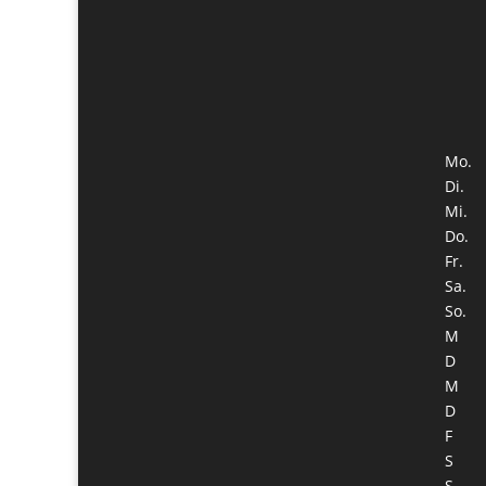
Mo.
Di.
Mi.
Do.
Fr.
Sa.
So.
M
D
M
D
F
S
S