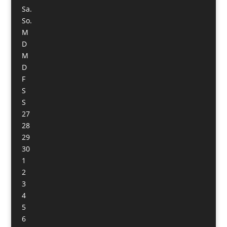
Sa.
So.
M
D
M
D
F
S
S
27
28
29
30
1
2
3
4
5
6