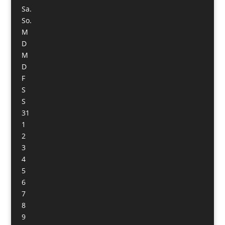
Sa.
So.
M
D
M
D
F
S
S
31
1
2
3
4
5
6
7
8
9