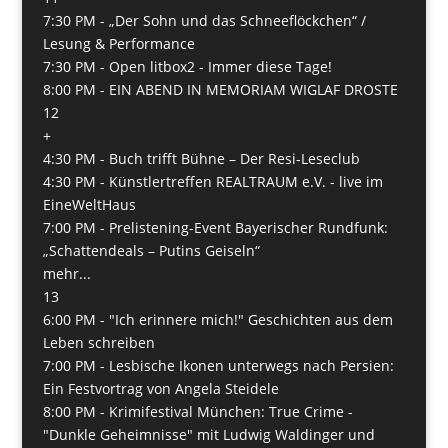
7:30 PM -
„Der Sohn und das Schneeflöckchen“ /
Lesung & Performance
7:30 PM -
Open litbox2 - Immer diese Tage!
8:00 PM -
EIN ABEND IN MEMORIAM WIGLAF DROSTE
12
+
4:30 PM -
Buch trifft Bühne – Der Resi-Leseclub
4:30 PM -
Künstlertreffen REALTRAUM e.V. - live im
EineWeltHaus
7:00 PM -
Prelistening-Event Bayerischer Rundfunk:
„Schattendeals – Putins Geiseln“
mehr...
13
6:00 PM -
"Ich erinnere mich!" Geschichten aus dem
Leben schreiben
7:00 PM -
Lesbische Ikonen unterwegs nach Persien:
Ein Festvortrag von Angela Steidele
8:00 PM -
Krimifestival München: True Crime -
"Dunkle Geheimnisse" mit Ludwig Waldinger und