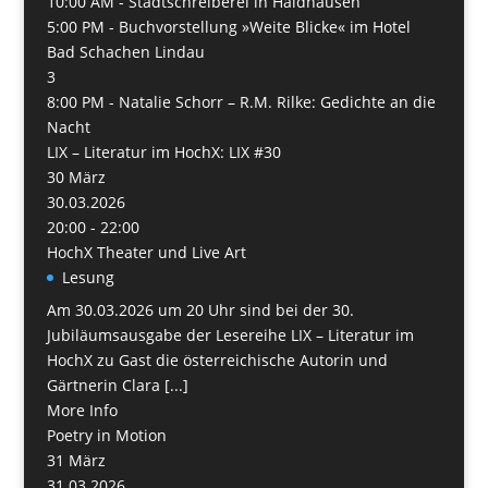
10:00 AM -
Stadtschreiberei in Haidhausen
5:00 PM -
Buchvorstellung »Weite Blicke« im Hotel
Bad Schachen Lindau
3
8:00 PM -
Natalie Schorr – R.M. Rilke: Gedichte an die
Nacht
LIX – Literatur im HochX: LIX #30
30
März
30.03.2026
20:00 - 22:00
HochX Theater und Live Art
Lesung
Am 30.03.2026 um 20 Uhr sind bei der 30.
Jubiläumsausgabe der Lesereihe LIX – Literatur im
HochX zu Gast die österreichische Autorin und
Gärtnerin Clara [...]
More Info
Poetry in Motion
31
März
31.03.2026