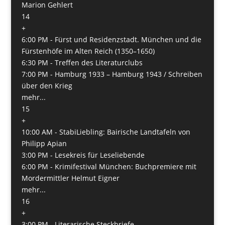
Marion Gehlert
14
+
6:00 PM -
Fürst und Residenzstadt. München und die
Fürstenhöfe im Alten Reich (1350–1650)
6:30 PM -
Treffen des Literaturclubs
7:00 PM -
Hamburg 1933 – Hamburg 1943 / Schreiben
über den Krieg
mehr...
15
+
10:00 AM -
StabiLiebling: Bairische Landtafeln von
Philipp Apian
3:00 PM -
Lesekreis für Leseliebende
6:00 PM -
Krimifestival München: Buchpremiere mit
Mordermittler Helmut Eigner
mehr...
16
+
3:00 PM -
Literarische Steckbriefe