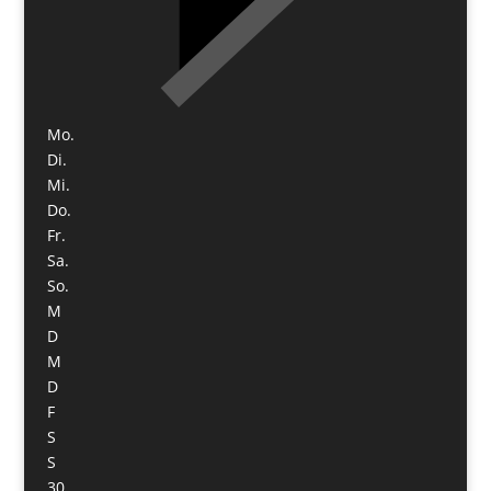
Mo.
Di.
Mi.
Do.
Fr.
Sa.
So.
M
D
M
D
F
S
S
30