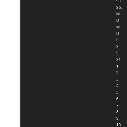
Sa.
So.
M
D
M
D
F
S
S
31
1
2
3
4
5
6
7
8
9
10