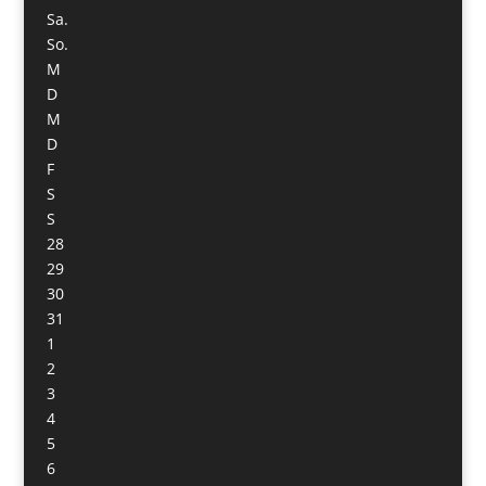
Sa.
So.
M
D
M
D
F
S
S
28
29
30
31
1
2
3
4
5
6