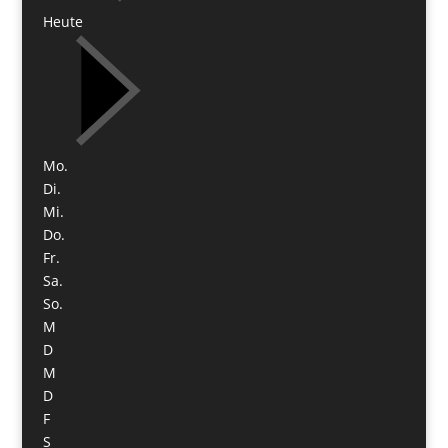
Heute
Mo.
Di.
Mi.
Do.
Fr.
Sa.
So.
M
D
M
D
F
S