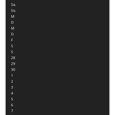
Sa.
So.
M
D
M
D
F
S
S
28
29
30
1
2
3
4
5
6
7