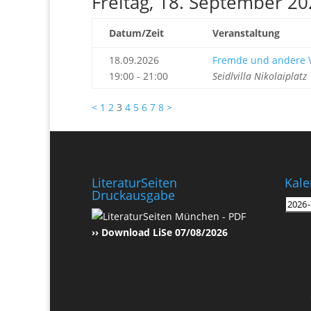
Freitag, 18. September 2
Datum/Zeit
Veranstaltung
18.09.2026
Fremde und andere V
19:00 - 21:00
Seidlvilla Nikolaiplat
<
1
2
3
4
5
6
7
8
>
LiteraturSeiten
Kale
Druckausgabe
›› Download LiSe 07/08/2026