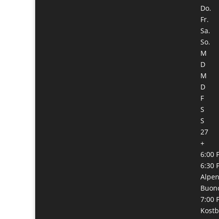
Do.
Fr.
Sa.
So.
M
D
M
D
F
S
S
27
+
6:00 
6:30 
Alpen
Buono
7:00 
Kostb