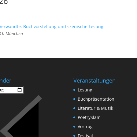
026
erwandte: Buchvorstellung und szenische Lesung
z 1b München
nder
Veranstaltungen
Lesung
Buchpräsentation
Literatur & Musik
PoetrySlam
Vortrag
Festival