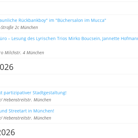
taunliche Rückbankboy" im "Büchersalon im Mucca"
-Straße 2c München
ro – Lesung des Lyrischen Trios Mirko Boucsein, Jannette Hofman
ro Milchstr. 4 München
2026
 partizipativer Stadtgestaltung!
/ Hebenstreitstr. München
i und Streetart in München!
/ Hebenstreitstr. München
2026