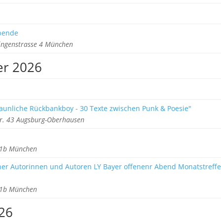
ebende
ringenstrasse 4 München
er 2026
aunliche Rückbankboy - 30 Texte zwischen Punk & Poesie"
tr. 43 Augsburg-Oberhausen
z 1b München
cher Autorinnen und Autoren LY Bayer offenenr Abend Monatstreff
z 1b München
026