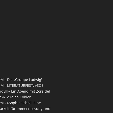
PM -
Die „Gruppe Ludwig"
PM -
LITERATURFEST: »SOS
idyll!« Ein Abend mit Zora del
 & Seraina Kobler
PM -
»Sophie Scholl. Eine
arkeit für immer« Lesung und