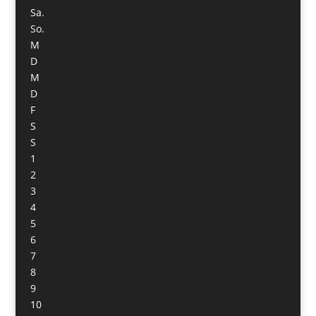
Sa.
So.
M
D
M
D
F
S
S
1
2
3
4
5
6
7
8
9
10