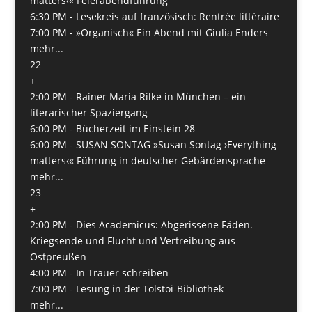
matters‹« Feierabendführung
6:30 PM -
Lesekreis auf französisch: Rentrée littéraire
7:00 PM -
»Organisch« Ein Abend mit Giulia Enders
mehr...
22
+
2:00 PM -
Rainer Maria Rilke in München – ein
literarischer Spaziergang
6:00 PM -
Bücherzeit im Einstein 28
6:00 PM -
SUSAN SONTAG »Susan Sontag ›Everything
matters‹« Führung in deutscher Gebärdensprache
mehr...
23
+
2:00 PM -
Dies Academicus: Abgerissene Fäden.
Kriegsende und Flucht und Vertreibung aus
Ostpreußen
4:00 PM -
In Trauer schreiben
7:00 PM -
Lesung in der Tolstoi-Bibliothek
mehr...