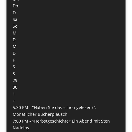
Do.
Fr.
Sa.
So.
M
D
M
D
F
S
S
29
30
1
+
5:30 PM -
"Haben Sie das schon gelesen?":
Monatlicher Bücherplausch
7:00 PM -
»Herbstgeschichte« Ein Abend mit Sten
Nadolny