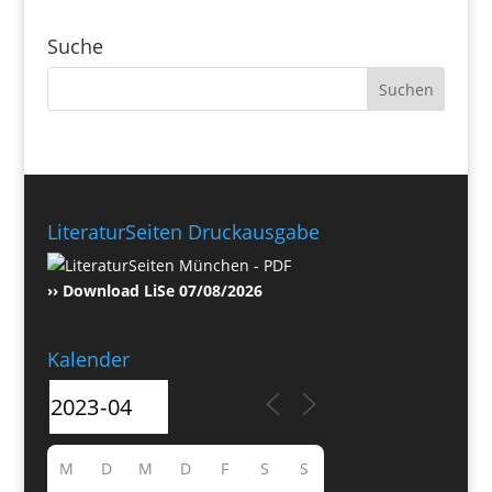
Suche
LiteraturSeiten Druckausgabe
›› Download LiSe 07/08/2026
Kalender
M
D
M
D
F
S
S