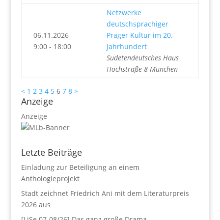
Netzwerke
deutschsprachiger
06.11.2026
Prager Kultur im 20.
9:00 - 18:00
Jahrhundert
Sudetendeutsches Haus
Hochstraße 8 München
<
1
2
3
4
5
6
7
8
>
Anzeige
Anzeige
Letzte Beiträge
Einladung zur Beteiligung an einem
Anthologieprojekt
Stadt zeichnet Friedrich Ani mit dem Literaturpreis
2026 aus
[LiSe 07-08/26] Das ganz große Drama