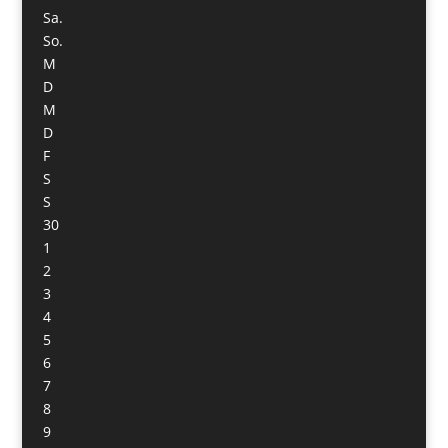
Sa.
So.
M
D
M
D
F
S
S
30
1
2
3
4
5
6
7
8
9