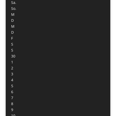
Sa.
So.
M
D
M
D
F
S
S
30
1
2
3
4
5
6
7
8
9
10