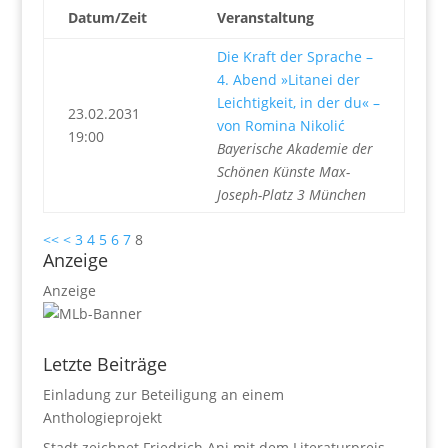
Datum/Zeit
Veranstaltung
Die Kraft der Sprache –
4. Abend »Litanei der
Leichtigkeit, in der du« –
23.02.2031
von Romina Nikolić
19:00
Bayerische Akademie der
Schönen Künste Max-
Joseph-Platz 3 München
<<
<
3
4
5
6
7
8
Anzeige
Anzeige
Letzte Beiträge
Einladung zur Beteiligung an einem
Anthologieprojekt
Stadt zeichnet Friedrich Ani mit dem Literaturpreis