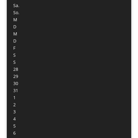
Sa.
So.
M
D
M
D
F
S
S
28
29
30
31
1
2
3
4
5
6