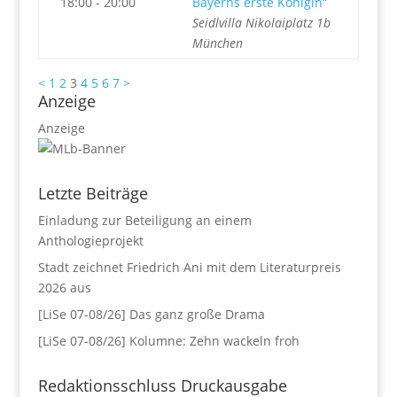
18:00 - 20:00
Bayerns erste Königin“
Seidlvilla Nikolaiplatz 1b
München
<
1
2
3
4
5
6
7
>
Anzeige
Anzeige
Letzte Beiträge
Einladung zur Beteiligung an einem
Anthologieprojekt
Stadt zeichnet Friedrich Ani mit dem Literaturpreis
2026 aus
[LiSe 07-08/26] Das ganz große Drama
[LiSe 07-08/26] Kolumne: Zehn wackeln froh
Redaktionsschluss Druckausgabe