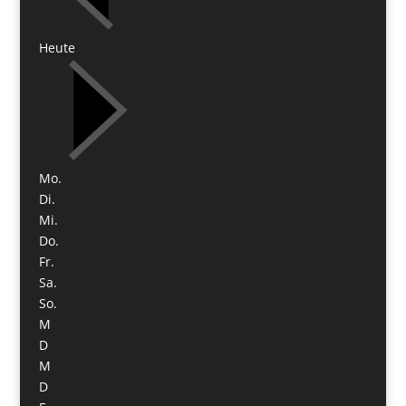
Heute
Mo.
Di.
Mi.
Do.
Fr.
Sa.
So.
M
D
M
D