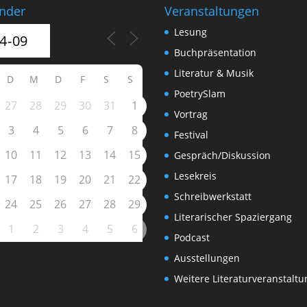
nder
Veranstaltungen
Lesung
Buchpräsentation
Literatur & Musik
D
M
D
F
S
S
PoetrySlam
27
28
29
30
31
1
Vortrag
3
4
5
6
7
8
Festival
10
11
12
13
14
15
Gespräch/Diskussion
Lesekreis
17
18
19
20
21
22
Schreibwerkstatt
24
25
26
27
28
29
Literarischer Spaziergang
1
2
3
4
5
6
Podcast
Ausstellungen
Weitere Literaturveranstalt