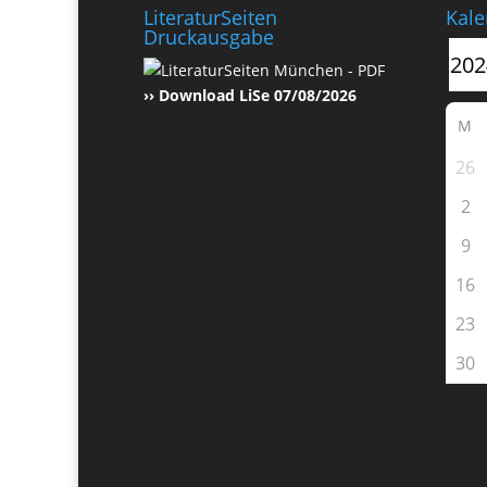
LiteraturSeiten
Kale
Druckausgabe
›› Download LiSe 07/08/2026
M
26
2
9
16
23
30