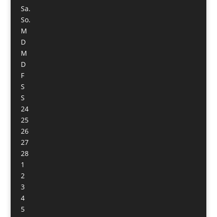
Sa.
So.
M
D
M
D
F
S
S
24
25
26
27
28
1
2
3
4
5