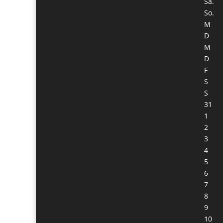
Sa.
So.
M
D
M
D
F
S
S
31
1
2
3
4
5
6
7
8
9
10