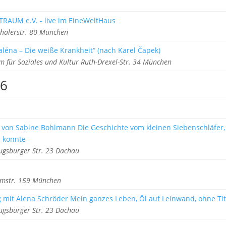
TRAUM e.V. - live im EineWeltHaus
halerstr. 80 München
léna – Die weiße Krankheit“ (nach Karel Čapek)
m für Soziales und Kultur Ruth-Drexel-Str. 34 München
26
al von Sabine Bohlmann Die Geschichte vom kleinen Siebenschläfer,
n konnte
gsburger Str. 23 Dachau
rmstr. 159 München
g mit Alena Schröder Mein ganzes Leben, Öl auf Leinwand, ohne Tit
gsburger Str. 23 Dachau