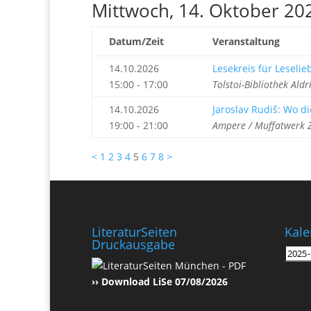
Mittwoch, 14. Oktober 20
Datum/Zeit
Veranstaltung
14.10.2026
Lesekreis für Leseli
15:00 - 17:00
Tolstoi-Bibliothek Ald
14.10.2026
Jaroslav Rudiš: Wo d
19:00 - 21:00
Ampere / Muffatwerk Z
<
1
2
3
4
5
6
7
8
>
LiteraturSeiten
Kale
Druckausgabe
›› Download LiSe 07/08/2026