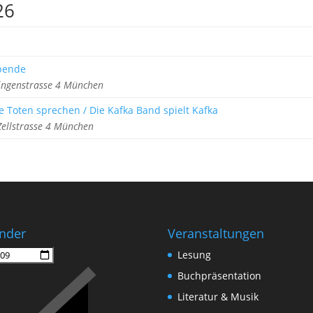
26
ebende
ringenstrasse 4 München
ie Toten sprechen / Die Kafka Band spielt Kafka
ellstrasse 4 München
nder
Veranstaltungen
Lesung
Buchpräsentation
Literatur & Musik