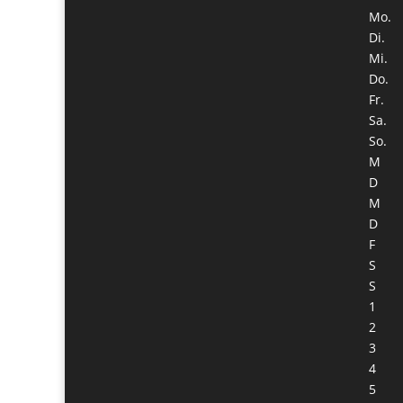
Mo.
Di.
Mi.
Do.
Fr.
Sa.
So.
M
D
M
D
F
S
S
1
2
3
4
5