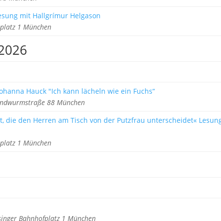
esung mit Hallgrímur Helgason
rplatz 1 München
 2026
ohanna Hauck "Ich kann lächeln wie ein Fuchs“
Lindwurmstraße 88 München
eit, die den Herren am Tisch von der Putzfrau unterscheidet« Lesun
rplatz 1 München
singer Bahnhofplatz 1 München