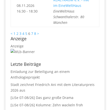
08.11.2026
im EineWeltHaus
16:30 - 18:30
EineWeltHaus
Schwanthalerstr. 80
München
<
1
2
3
4
5
6
7
8
>
Anzeige
Anzeige
Letzte Beiträge
Einladung zur Beteiligung an einem
Anthologieprojekt
Stadt zeichnet Friedrich Ani mit dem Literaturpreis
2026 aus
[LiSe 07-08/26] Das ganz große Drama
[LiSe 07-08/26] Kolumne: Zehn wackeln froh