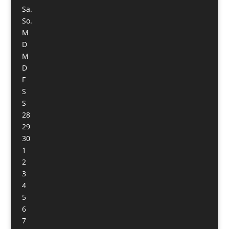
Sa.
So.
M
D
M
D
F
S
S
28
29
30
1
2
3
4
5
6
7