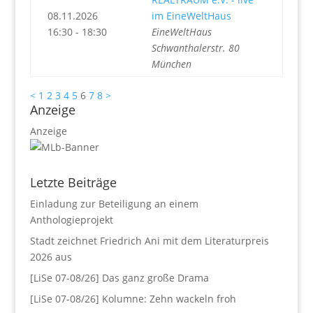
08.11.2026
im EineWeltHaus
16:30 - 18:30
EineWeltHaus
Schwanthalerstr. 80
München
<
1
2
3
4
5
6
7
8
>
Anzeige
Anzeige
Letzte Beiträge
Einladung zur Beteiligung an einem
Anthologieprojekt
Stadt zeichnet Friedrich Ani mit dem Literaturpreis
2026 aus
[LiSe 07-08/26] Das ganz große Drama
[LiSe 07-08/26] Kolumne: Zehn wackeln froh