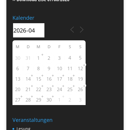
Kalender
M
D
M
D
F
S
S
+
4
5
30
31
1
2
3
+
6
7
8
9
10
11
12
+
+
+
+
+
13
14
15
16
17
18
19
+
+
+
+
+
+
20
21
22
23
24
25
26
+
+
+
+
+
27
28
29
30
1
2
3
Veranstaltungen
Lesung