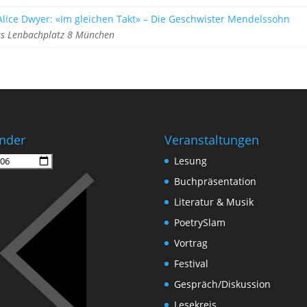
lice Dwyer: «Im gleichen Takt» – Die Geschwister Mendelssohn
s Lenbachplatz 8 München
nder
Veranstaltungen
Lesung
Buchpräsentation
Literatur & Musik
PoetrySlam
Vortrag
Festival
Gespräch/Diskussion
Lesekreis