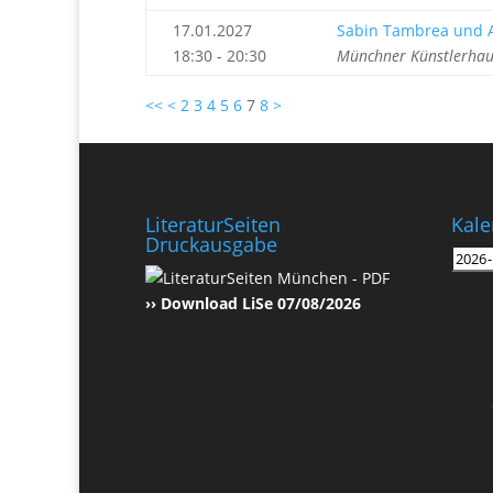
17.01.2027
Sabin Tambrea und A
18:30 - 20:30
Münchner Künstlerhau
<<
<
2
3
4
5
6
7
8
>
LiteraturSeiten
Kale
Druckausgabe
›› Download LiSe 07/08/2026