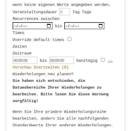
wenn keine eigenen Werte angegeben werden.
Veranstaltungsdauer
Tag
Tage
Recurrences zwischen
Wählen
bis
Sie
Times
den
Override default times
Zeitraum
Zeiten
Zeitraum
Startzeit
Veranstaltungsende
bis
Ganztägig
Vorschau Startzeiten (
0
)
Wiederholungen neu planen?
Sie haben sich entschieden, die
Datumsbereiche Ihrer Wiederholungen zu
bearbeiten. Bitte lesen Sie diese Warnung
sorgfältig!
Wenn Sie Ihre primäre Wiederholungsreihe
bearbeiten, ändern Sie alle nachfolgenden
Standardwerte Ihrer anderen Wiederholungen.