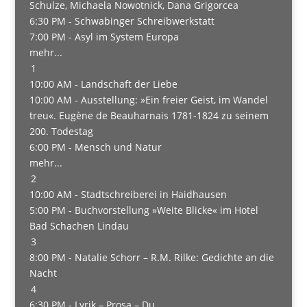
Schulze, Michaela Nowotnick, Dana Grigorcea
6:30 PM -
Schwabinger Schreibwerkstatt
7:00 PM -
Asyl im System Europa
mehr...
1
10:00 AM -
Landschaft der Liebe
10:00 AM -
Ausstellung: »Ein freier Geist, im Wandel
treu«. Eugène de Beauharnais 1781-1824 zu seinem
200. Todestag
6:00 PM -
Mensch und Natur
mehr...
2
10:00 AM -
Stadtschreiberei in Haidhausen
5:00 PM -
Buchvorstellung »Weite Blicke« im Hotel
Bad Schachen Lindau
3
8:00 PM -
Natalie Schorr – R.M. Rilke: Gedichte an die
Nacht
4
6:30 PM -
Lyrik – Prosa – Du