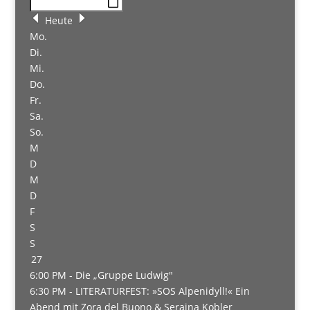
Heute
Mo.
Di.
Mi.
Do.
Fr.
Sa.
So.
M
D
M
D
F
S
S
27
6:00 PM -
Die „Gruppe Ludwig"
6:30 PM -
LITERATURFEST: »SOS Alpenidyll!« Ein
Abend mit Zora del Buono & Seraina Kobler