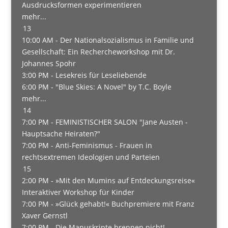
Ausdrucksformen experimentieren
mehr...
13
10:00 AM -
Der Nationalsozialismus in Familie und
Gesellschaft: Ein Rechercheworkshop mit Dr.
Johannes Spohr
3:00 PM -
Lesekreis für Leseliebende
6:00 PM -
"Blue Skies: A Novel" by T.C. Boyle
mehr...
14
7:00 PM -
FEMINISTISCHER SALON "Jane Austen -
Hauptsache Heiraten?"
7:00 PM -
Anti-Feminismus - Frauen in
rechtsextremen Ideologien und Parteien
15
2:00 PM -
»Mit den Mumins auf Entdeckungsreise«
Interaktiver Workshop für Kinder
7:00 PM -
»Glück gehabt!« Buchpremiere mit Franz
Xaver Gernstl
7:00 PM -
Die Manuskripte brennen nicht!