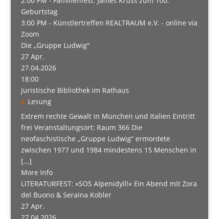
2:00 PM -
Familienfest: James Krüss zum 100.
Geburtstag
3:00 PM -
Künstlertreffen REALTRAUM e.V. - online via
Zoom
Die „Gruppe Ludwig"
27
Apr.
27.04.2026
18:00
Juristische Bibliothek im Rathaus
Lesung
Extrem rechte Gewalt in München und Italien Eintritt
frei Veranstaltungsort: Raum 366 Die
neofaschistische „Gruppe Ludwig“ ermordete
zwischen 1977 und 1984 mindestens 15 Menschen in
[...]
More Info
LITERATURFEST: »SOS Alpenidyll!« Ein Abend mit Zora
del Buono & Seraina Kobler
27
Apr.
27.04.2026