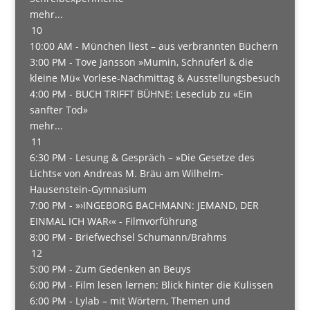
mehr...
10
10:00 AM -
München liest – aus verbrannten Büchern
3:00 PM -
Tove Jansson »Mumin, Schnüferl & die
kleine Mü« Vorlese-Nachmittag & Ausstellungsbesuch
4:00 PM -
BUCH TRIFFT BÜHNE: Leseclub zu «Ein
sanfter Tod»
mehr...
11
6:30 PM -
Lesung & Gespräch – »Die Gesetze des
Lichts« von Andreas M. Bräu am Wilhelm-
Hausenstein-Gymnasium
7:00 PM -
»›INGEBORG BACHMANN: JEMAND, DER
EINMAL ICH WAR‹« - Filmvorführung
8:00 PM -
Briefwechsel Schumann/Brahms
12
5:00 PM -
Zum Gedenken an Beuys
6:00 PM -
Film lesen lernen: Blick hinter die Kulissen
6:00 PM -
Lylab – mit Wörtern, Themen und