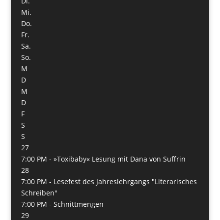
Di.
Mi.
Do.
Fr.
Sa.
So.
M
D
M
D
F
S
S
27
7:00 PM -
»Toxibaby« Lesung mit Dana von Suffrin
28
7:00 PM -
Lesefest des Jahreslehrgangs "Literarisches
Schreiben"
7:00 PM -
Schnittmengen
29