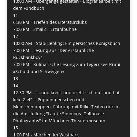
10:00 AM -
Übergänge gestalten - Biografiearbeit mit
dem Fundbuch
11
6:30 PM -
Treffen des Literaturclubs
7:00 PM -
2mal2 – Erzählbühne
12
10:00 AM -
StabiLiebling: Ein persisches Königsbuch
7:00 PM -
Lesung aus "Der erstaunliche
Rückbankboy"
7:00 PM -
Kulinarische Lesung zum Tegernsee-Krimi
»Schuld und Schweigen«
13
14
12:30 PM -
"...und kreist und dreht sich nur und hat
kein Ziel" -- Puppenmenschen und
Menschenpuppen. Führung mit Rilke-Texten durch
die Ausstellung "Laurie Simmons. Dollhouse
Photographs" im Münchner Theatermuseum
15
1:00 PM -
Märchen im Westpark