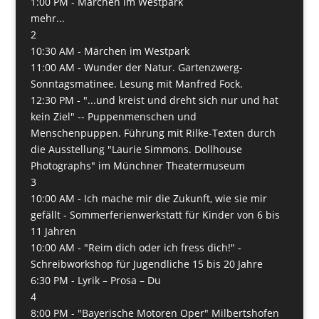
1:00 PM -
Märchen im Westpark
mehr...
2
10:30 AM -
Märchen im Westpark
11:00 AM -
Wunder der Natur. Gartenzwerg-
Sonntagsmatinee. Lesung mit Manfred Fock.
12:30 PM -
"...und kreist und dreht sich nur und hat
kein Ziel" -- Puppenmenschen und
Menschenpuppen. Führung mit Rilke-Texten durch
die Ausstellung "Laurie Simmons. Dollhouse
Photographs" im Münchner Theatermuseum
3
10:00 AM -
Ich mache mir die Zukunft, wie sie mir
gefällt - Sommerferienwerkstatt für Kinder von 6 bis
11 Jahren
10:00 AM -
"Reim dich oder ich fress dich!" -
Schreibworkshop für Jugendliche 15 bis 20 Jahre
6:30 PM -
Lyrik – Prosa – Du
4
8:00 PM -
"Bayerische Motoren Oper" Milbertshofen