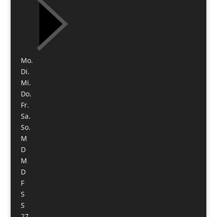
Mo.
Di.
Mi.
Do.
Fr.
Sa.
So.
M
D
M
D
F
S
S
27