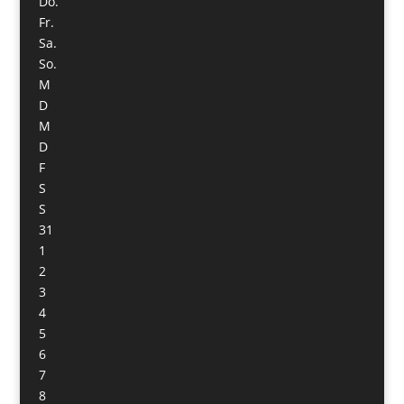
Do.
Fr.
Sa.
So.
M
D
M
D
F
S
S
31
1
2
3
4
5
6
7
8