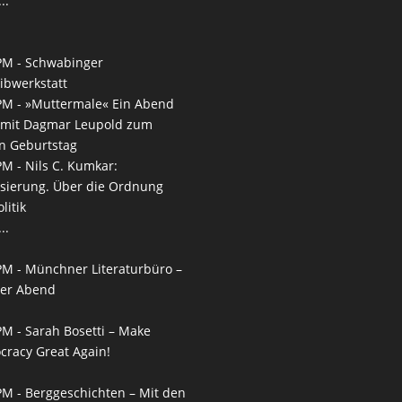
..
PM -
Schwabinger
ibwerkstatt
PM -
»Muttermale« Ein Abend
 mit Dagmar Leupold zum
n Geburtstag
PM -
Nils C. Kumkar:
isierung. Über die Ordnung
litik
..
PM -
Münchner Literaturbüro –
ner Abend
PM -
Sarah Bosetti – Make
racy Great Again!
PM -
Berggeschichten – Mit den