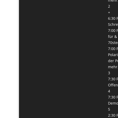
mehr.
2
+
6:30 
Schre
7:00 
für &
70ste
7:00 
Polar
der Po
mehr.
3
7:30 
Offe
4
7:30 
Democ
5
2:30 