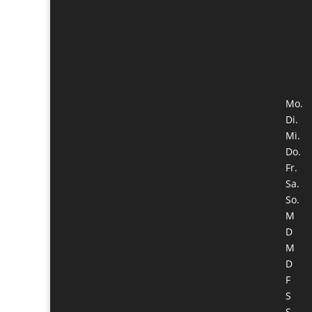
Mo.
Di.
Mi.
Do.
Fr.
Sa.
So.
M
D
M
D
F
S
S