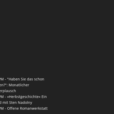
PM -
"Haben Sie das schon
en?": Monatlicher
erplausch
PM -
»Herbstgeschichte« Ein
 mit Sten Nadolny
PM -
Offene Romanwerkstatt