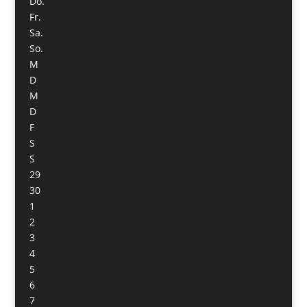
Do.
Fr.
Sa.
So.
M
D
M
D
F
S
S
29
30
1
2
3
4
5
6
7