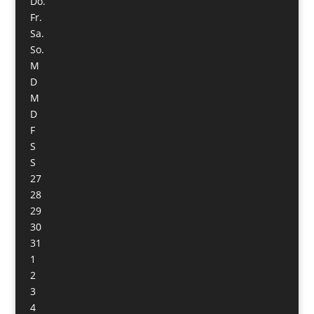
Do.
Fr.
Sa.
So.
M
D
M
D
F
S
S
27
28
29
30
31
1
2
3
4