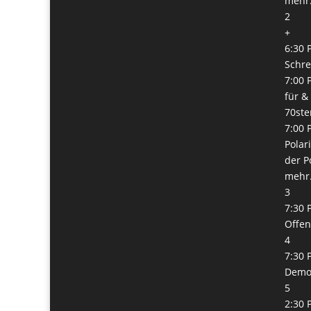
mehr.
2
+
6:30 
Schre
7:00 
für &
70ste
7:00 
Polar
der Po
mehr.
3
7:30 
Offe
4
7:30 
Democ
5
2:30 