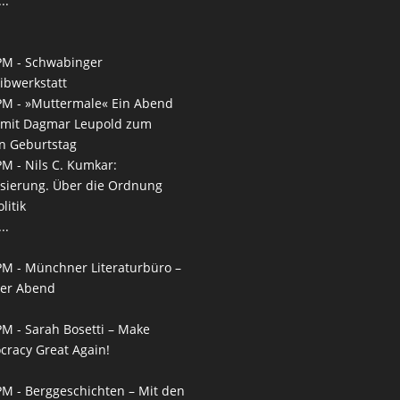
..
PM -
Schwabinger
ibwerkstatt
PM -
»Muttermale« Ein Abend
 mit Dagmar Leupold zum
n Geburtstag
PM -
Nils C. Kumkar:
isierung. Über die Ordnung
litik
..
PM -
Münchner Literaturbüro –
ner Abend
PM -
Sarah Bosetti – Make
racy Great Again!
PM -
Berggeschichten – Mit den