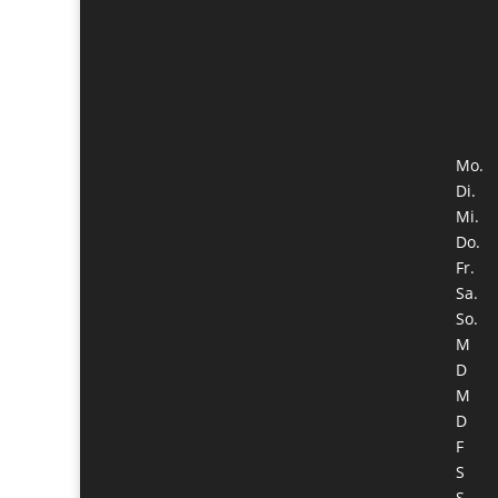
Mo.
Di.
Mi.
Do.
Fr.
Sa.
So.
M
D
M
D
F
S
S