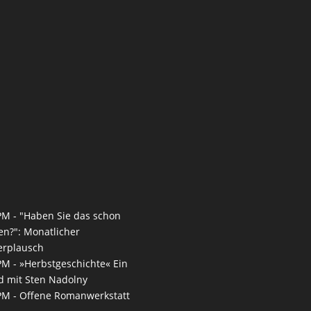
PM -
"Haben Sie das schon
en?": Monatlicher
erplausch
PM -
»Herbstgeschichte« Ein
 mit Sten Nadolny
PM -
Offene Romanwerkstatt