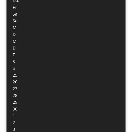
Do.
Fr.
Sa.
So.
M
D
M
D
F
S
S
25
26
27
28
29
30
1
2
3