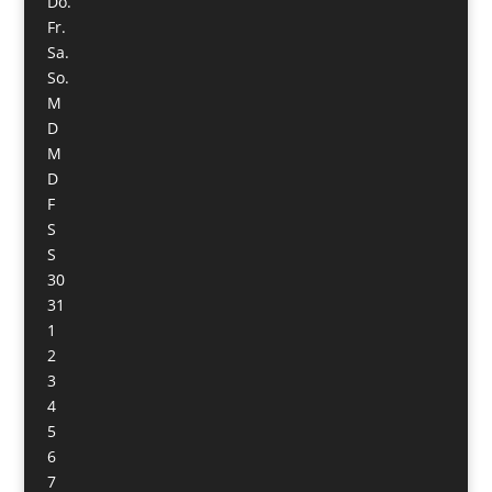
Do.
Fr.
Sa.
So.
M
D
M
D
F
S
S
30
31
1
2
3
4
5
6
7