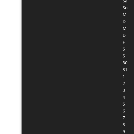
Sa.
So.
M
D
M
D
F
S
S
30
31
1
2
3
4
5
6
7
8
9