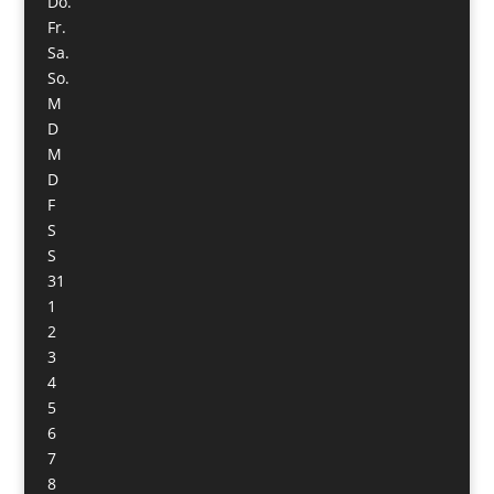
Do.
Fr.
Sa.
So.
M
D
M
D
F
S
S
31
1
2
3
4
5
6
7
8