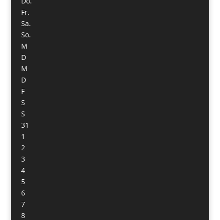
Do.
Fr.
Sa.
So.
M
D
M
D
F
S
S
31
1
2
3
4
5
6
7
8