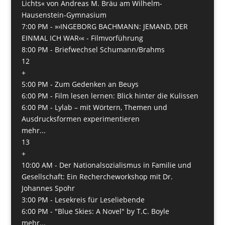
Lichts« von Andreas M. Bräu am Wilhelm-
Hausenstein-Gymnasium
7:00 PM -
»›INGEBORG BACHMANN: JEMAND, DER
EINMAL ICH WAR‹« - Filmvorführung
8:00 PM -
Briefwechsel Schumann/Brahms
12
+
5:00 PM -
Zum Gedenken an Beuys
6:00 PM -
Film lesen lernen: Blick hinter die Kulissen
6:00 PM -
Lylab – mit Wörtern, Themen und
Ausdrucksformen experimentieren
mehr...
13
+
10:00 AM -
Der Nationalsozialismus in Familie und
Gesellschaft: Ein Rechercheworkshop mit Dr.
Johannes Spohr
3:00 PM -
Lesekreis für Leseliebende
6:00 PM -
"Blue Skies: A Novel" by T.C. Boyle
mehr...