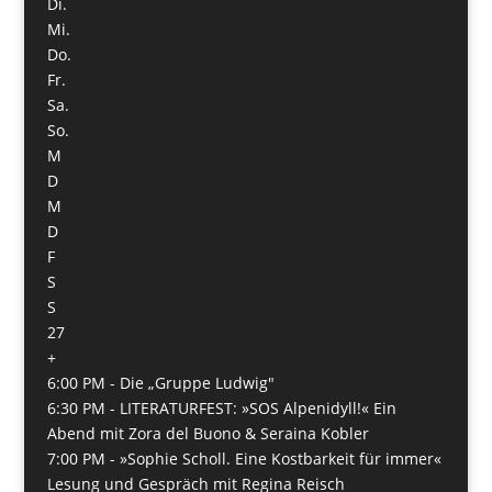
Di.
Mi.
Do.
Fr.
Sa.
So.
M
D
M
D
F
S
S
27
+
6:00 PM -
Die „Gruppe Ludwig"
6:30 PM -
LITERATURFEST: »SOS Alpenidyll!« Ein
Abend mit Zora del Buono & Seraina Kobler
7:00 PM -
»Sophie Scholl. Eine Kostbarkeit für immer«
Lesung und Gespräch mit Regina Reisch