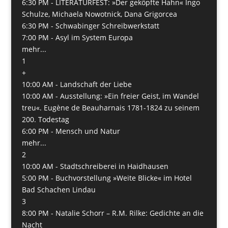
6:30 PM -
LITERATURFEST: »Der geköpfte Hahn« Ingo
Schulze, Michaela Nowotnick, Dana Grigorcea
6:30 PM -
Schwabinger Schreibwerkstatt
7:00 PM -
Asyl im System Europa
mehr...
1
+
10:00 AM -
Landschaft der Liebe
10:00 AM -
Ausstellung: »Ein freier Geist, im Wandel
treu«. Eugène de Beauharnais 1781-1824 zu seinem
200. Todestag
6:00 PM -
Mensch und Natur
mehr...
2
10:00 AM -
Stadtschreiberei in Haidhausen
5:00 PM -
Buchvorstellung »Weite Blicke« im Hotel
Bad Schachen Lindau
3
8:00 PM -
Natalie Schorr – R.M. Rilke: Gedichte an die
Nacht