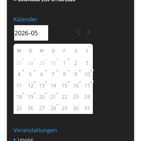
Kalender
M
D
M
D
F
S
S
+
+
+
+
+
27
28
29
30
1
2
3
+
+
+
+
+
+
+
4
5
6
7
8
9
10
+
+
+
+
+
11
12
13
14
15
16
17
+
+
+
+
23
24
18
19
20
21
22
+
26
25
27
28
29
30
31
Veranstaltungen
Lesung