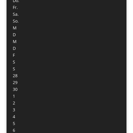
Do.
Fr.
Sa.
So.
M
D
M
D
F
S
S
28
29
30
1
2
3
4
5
6