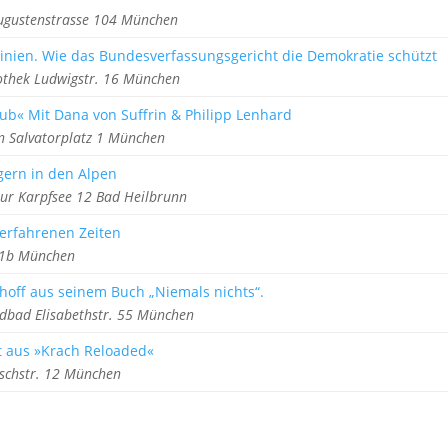
ugustenstrasse 104 München
inien. Wie das Bundesverfassungsgericht die Demokratie schützt
iothek Ludwigstr. 16 München
ub« Mit Dana von Suffrin & Philipp Lenhard
n Salvatorplatz 1 München
lgern in den Alpen
tur Karpfsee 12 Bad Heilbrunn
verfahrenen Zeiten
z 1b München
hoff aus seinem Buch „Niemals nichts“.
bad Elisabethstr. 55 München
t aus »Krach Reloaded«
tzschstr. 12 München