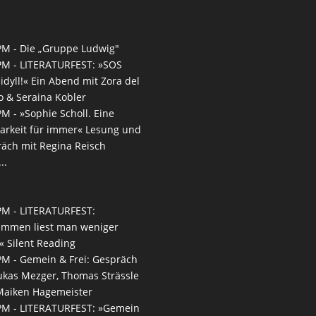
PM -
Die „Gruppe Ludwig"
PM -
LITERATURFEST: »SOS
idyll!« Ein Abend mit Zora del
 & Seraina Kobler
PM -
»Sophie Scholl. Eine
arkeit für immer« Lesung und
äch mit Regina Reisch
..
PM -
LITERATURFEST:
ammen liest man weniger
n« Silent Reading
PM -
Gemein & Frei: Gespräch
ukas Mezger, Thomas Strässle
Maiken Hagemeister
PM -
LITERATURFEST: »Gemein