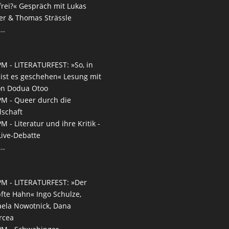
frei?« Gespräch mit Lukas
r & Thomas Strässle
..
PM -
LITERATURFEST: »So, in
 ist es geschehen« Lesung mit
on Dodua Otoo
PM -
Queer durch die
lschaft
PM -
Literatur und ihre Kritik -
Live-Debatte
..
PM -
LITERATURFEST: »Der
fte Hahn« Ingo Schulze,
ela Nowotnick, Dana
rcea