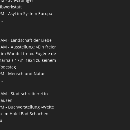
PM -
Schwabinger
ibwerkstatt
PM -
Asyl im System Europa
..
 AM -
Landschaft der Liebe
 AM -
Ausstellung: »Ein freier
, im Wandel treu«. Eugène de
arnais 1781-1824 zu seinem
Todestag
PM -
Mensch und Natur
..
 AM -
Stadtschreiberei in
hausen
PM -
Buchvorstellung »Weite
e« im Hotel Bad Schachen
au