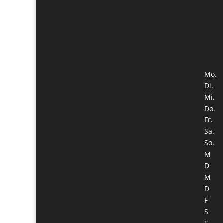
Mo.
Di.
Mi.
Do.
Fr.
Sa.
So.
M
D
M
D
F
S
S