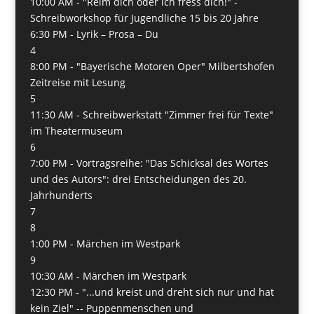
10:00 AM -
"Reim dich oder ich fress dich!" -
Schreibworkshop für Jugendliche 15 bis 20 Jahre
6:30 PM -
Lyrik – Prosa – Du
4
8:00 PM -
"Bayerische Motoren Oper" Milbertshofen
Zeitreise mit Lesung
5
11:30 AM -
Schreibwerkstatt "Zimmer frei für Texte"
im Theatermuseum
6
7:00 PM -
Vortragsreihe: "Das Schicksal des Wortes
und des Autors": drei Entscheidungen des 20.
Jahrhunderts
7
8
1:00 PM -
Märchen im Westpark
9
10:30 AM -
Märchen im Westpark
12:30 PM -
"...und kreist und dreht sich nur und hat
kein Ziel" -- Puppenmenschen und