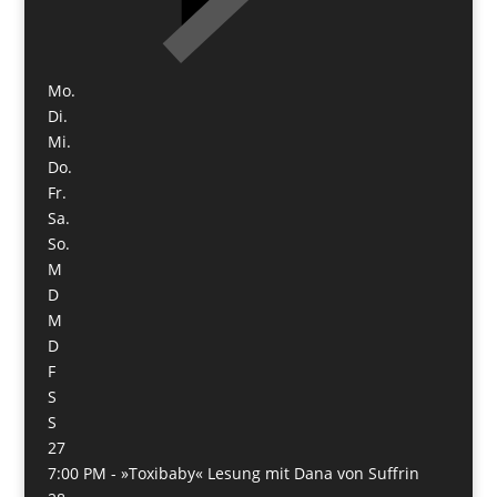
Mo.
Di.
Mi.
Do.
Fr.
Sa.
So.
M
D
M
D
F
S
S
27
7:00 PM -
»Toxibaby« Lesung mit Dana von Suffrin