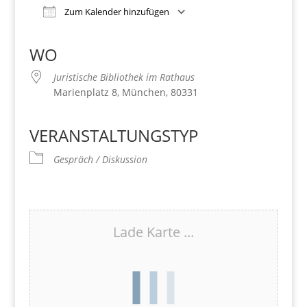
Zum Kalender hinzufügen
Download ICS
Google Kalender
iCalendar
Office 365
Outlook Live
WO
Juristische Bibliothek im Rathaus
Marienplatz 8, München, 80331
VERANSTALTUNGSTYP
Gespräch / Diskussion
Lade Karte ...