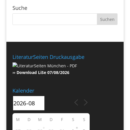
Suche
LiteraturSeiten Druckausgabe
›› Download LiSe 07/08/2026
Kalender
M
D
M
D
F
S
S
+
+