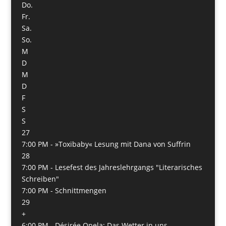
Do.
Fr.
Sa.
So.
M
D
M
D
F
S
S
27
7:00 PM -
»Toxibaby« Lesung mit Dana von Suffrin
28
7:00 PM -
Lesefest des Jahreslehrgangs "Literarisches
Schreiben"
7:00 PM -
Schnittmengen
29
+
6:00 PM -
Désirée Opela: Das Wetter in uns